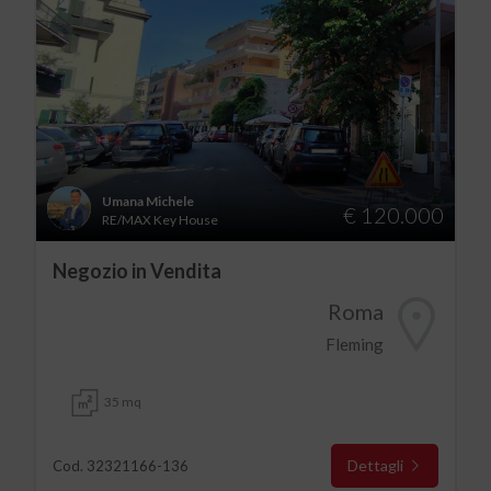
Umana Michele
€ 120.000
RE/MAX Key House
Negozio in Vendita
Roma
Fleming
35 mq
Dettagli
Cod. 32321166-136