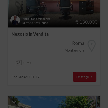
Napolitano Vincenzo
€ 130.000
RE/MAX Key House
Negozio in Vendita
Roma
Montagnola
42 mq
Dettagli
Cod. 32321181-12