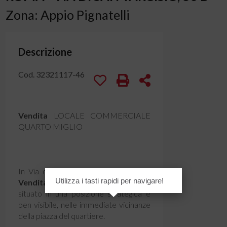
Zona: Appio Pignatelli
Descrizione
Cod. 32321117-46
Vendita
LOCALE COMMERCIALE
QUARTO MIGLIO
In Via di San Tarcisio, proponiamo la
Utilizza i tasti rapidi per navigare!
Vendita
di un
Negozio
di circa mq 20,
situato in una posizione strategica e
ben visibile, nelle immediate vicinanze
della piazza del quartiere.