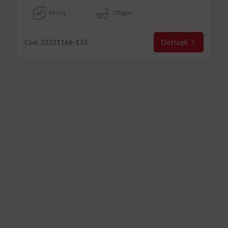
38 mq
1 Bagni
Dettagli
Cod. 32321166-133