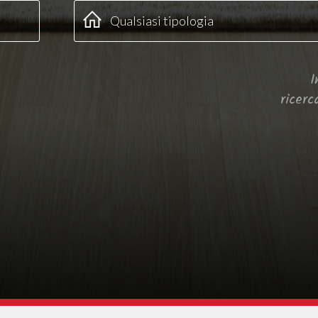
I
ricerc