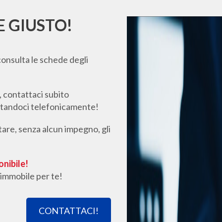
E GIUSTO!
consulta le schede degli
e, contattaci subito
attandoci telefonicamente!
itare, senza alcun impegno, gli
onibile!
’immobile per te!
CONTATTACI!